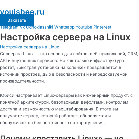
Перейти
Main
youisbee.ru
к
Menu
содержимому
Заказать
Telegram
Vk
Odnoklassniki
Whatsapp
Youtube
Pinterest
Настройка сервера на Linux
Настройка сервера на Linux
Сервер на Linux — это основа для сайтов, веб-приложений, CRM,
API и внутренних сервисов. Но как только инфраструктура
растёт, «быстрая установка на коленке» превращается в
источник простоев, дыр в безопасности и непредсказуемой
производительности.
Юбиси настраивает Linux-серверы как инженерный продукт: с
понятной архитектурой, безопасными дефолтами, контролем
доступа и возможностью масштабирования. В итоге вы
получаете сервер, который работает, обновляется и
обслуживается без постоянного пожаротушения.
Почему «поставить Linux» — не